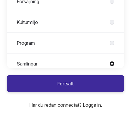
Försäljning
Kulturmiljö
Program
Samlingar
Roller i Samlingar
Alla roller
Fortsätt
Arkivintendent
Intendent
Har du redan connectat?
Logga in
.