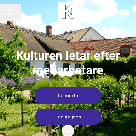
Dela sidan
KARRIÄRMENY
Kulturen letar efter
medarbetare
Connecta
Lediga jobb
Skrolla för mer innehåll