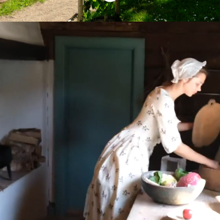
Välkommen till
Kulturen
Kulturen är ett museum och friluftsmuseum
i centrala Lund som invigdes 1892. Vi är
en mångfacetterad arbetsplats med många
olika kompetenser och specialistkunskaper.