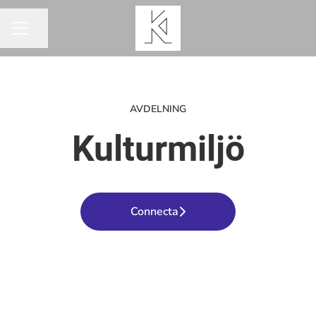
Dela sidan
KARRIÄRMENY
AVDELNING
Kulturmiljö
Connecta