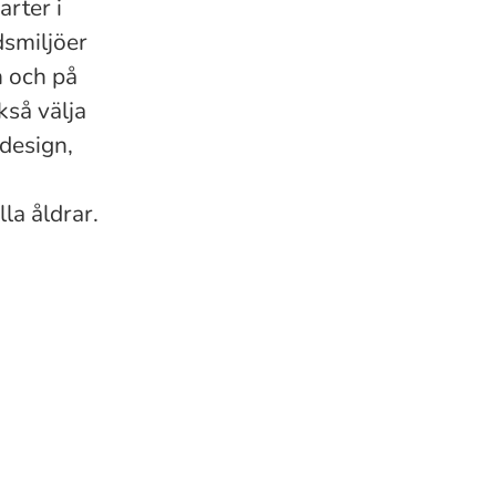
arter i
dsmiljöer
n och på
kså välja
 design,
la åldrar.