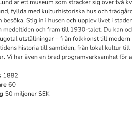
 Lund är ett museum som sträcker sig över två kv
und, fyllda med kulturhistoriska hus och trädgår
 besöka. Stig in i husen och upplev livet i stade
ån medeltiden och fram till 1930-talet. Du kan oc
jugotal utställningar – från folkkonst till modern
idens historia till samtiden, från lokal kultur till
ur. Vi har även en bred programverksamhet för al
s
1882
are
60
ng
50 miljoner SEK