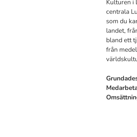
Kulturen i
centrala L
som du kan
landet, fr
bland ett t
från medelt
världskult
Grundade
Medarbet
Omsättni