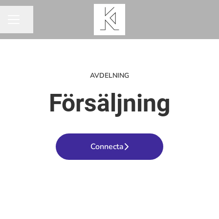
Dela sidan
KARRIÄRMENY
AVDELNING
Försäljning
Connecta