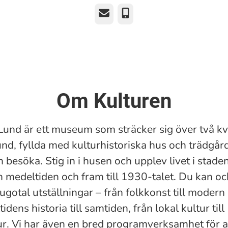
E-post
Telefon
Om Kulturen
 Lund är ett museum som sträcker sig över två kv
und, fyllda med kulturhistoriska hus och trädgår
 besöka. Stig in i husen och upplev livet i stade
ån medeltiden och fram till 1930-talet. Du kan oc
jugotal utställningar – från folkkonst till modern
idens historia till samtiden, från lokal kultur till
ur. Vi har även en bred programverksamhet för al