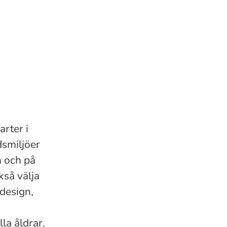
arter i
dsmiljöer
n och på
kså välja
 design,
la åldrar.