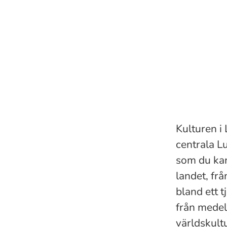
Kulturen i
centrala L
som du kan
landet, fr
bland ett t
från medelt
världskult