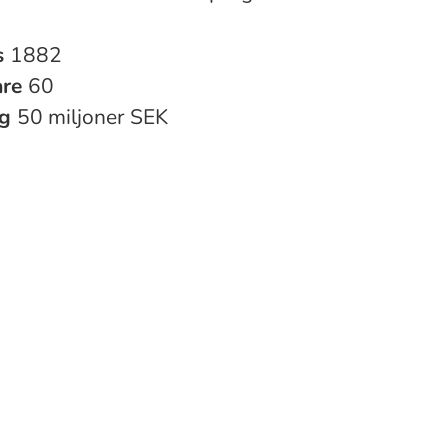
s
1882
are
60
ng
50 miljoner SEK