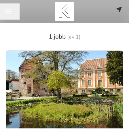
Dela sidan
KARRIÄRMENY
1 jobb
(av 1)